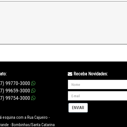
ato:
Receba Novidades:
47) 99770-3000
47) 99659-3000
47) 99754-3000
ENVIAR
já esquina com a Rua Cajueiro -
rande - Bombinhas/Santa Catarina