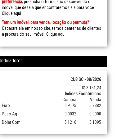
preferência
, preencha o formulário descrevendo o
imóvel que deseja que encontraremos ele para você.
Clique aqui
Tem um Imóvel, para venda, locação ou permuta?
Cadastre ele em nosso site, temos centenas de clientes
a procura do seu imóvel.
Clique aqui
Indicadores
CUB SC - 08/2026
R$ 3.151,24
Indices Econômicos
Compra
Venda
Euro
5.9175
5.9382
Peso Ag
0.0032
0.0000
Dólar Com.
5.1216
5.1395