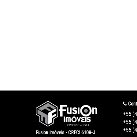
Cont
+55 (
+55 (
+55 (
Fusion Imóveis - CRECI 6108-J