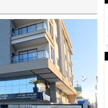
PrÃ³xima