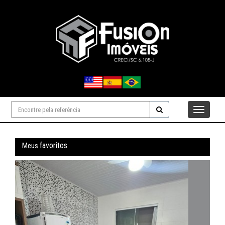
Navegaçåo
favoritos
Meus