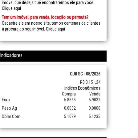
imóvel que deseja que encontraremos ele para você.
Clique aqui
Tem um Imóvel, para venda, locação ou permuta?
Cadastre ele em nosso site, temos centenas de clientes
a procura do seu imóvel.
Clique aqui
Indicadores
CUB SC - 08/2026
R$ 3.151,24
Indices Econômicos
Compra
Venda
Euro
5.8865
5.9032
Peso Ag
0.0032
0.0000
Dólar Com.
5.1099
5.1235