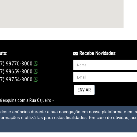
ato:
Receba Novidades:
47) 99770-3000
47) 99659-3000
47) 99754-3000
ENVIAR
já esquina com a Rua Cajueiro -
rande - Bombinhas/Santa Catarina
eúdos e anúncios durante a sua navegação em nossa plataforma e em se
nformações e utilizá-las para estas finalidades.
Em caso de dúvidas, ace