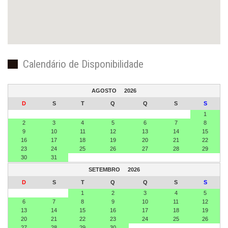
Calendário de Disponibilidade
AGOSTO
2026
D
S
T
Q
Q
S
S
1
2
3
4
5
6
7
8
9
10
11
12
13
14
15
16
17
18
19
20
21
22
23
24
25
26
27
28
29
30
31
SETEMBRO
2026
D
S
T
Q
Q
S
S
1
2
3
4
5
6
7
8
9
10
11
12
13
14
15
16
17
18
19
20
21
22
23
24
25
26
27
28
29
30