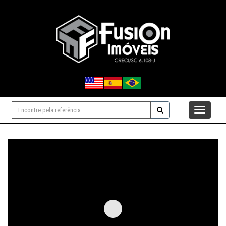
Navegaçåo