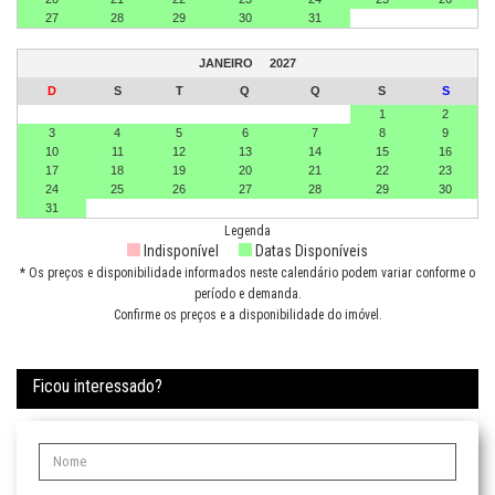
27
28
29
30
31
JANEIRO
2027
D
S
T
Q
Q
S
S
1
2
3
4
5
6
7
8
9
10
11
12
13
14
15
16
17
18
19
20
21
22
23
24
25
26
27
28
29
30
31
Legenda
Indisponível
Datas Disponíveis
* Os preços e disponibilidade informados neste calendário podem variar conforme o
período e demanda.
Confirme os preços e a disponibilidade do imóvel.
Ficou interessado?