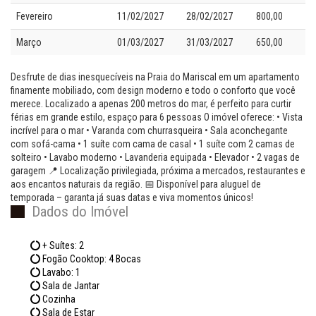
Fevereiro
11/02/2027
28/02/2027
800,00
Março
01/03/2027
31/03/2027
650,00
Desfrute de dias inesquecíveis na Praia do Mariscal em um apartamento
finamente mobiliado, com design moderno e todo o conforto que você
merece. Localizado a apenas 200 metros do mar, é perfeito para curtir
férias em grande estilo, espaço para 6 pessoas O imóvel oferece: • Vista
incrível para o mar • Varanda com churrasqueira • Sala aconchegante
com sofá-cama • 1 suíte com cama de casal • 1 suíte com 2 camas de
solteiro • Lavabo moderno • Lavanderia equipada • Elevador • 2 vagas de
garagem 📍 Localização privilegiada, próxima a mercados, restaurantes e
aos encantos naturais da região. 📅 Disponível para aluguel de
temporada – garanta já suas datas e viva momentos únicos!
Dados do Imóvel
+ Suítes: 2
Fogão Cooktop: 4 Bocas
Lavabo: 1
Sala de Jantar
Cozinha
Sala de Estar